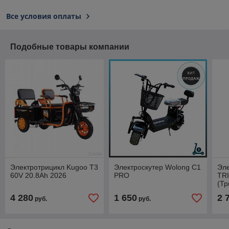
Все условия оплаты
Подобные товары компании
Электротрицикл Kugoo T3
Электроскутер Wolong C1
Эле
60V 20.8Ah 2026
PRO
TR
(Тр
4 280
1 650
2 
руб.
руб.