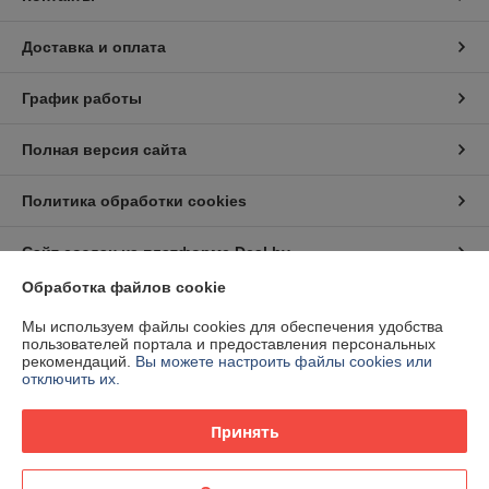
Доставка и оплата
График работы
Полная версия сайта
Политика обработки cookies
Сайт создан на платформе Deal.by
Обработка файлов cookie
Информация для покупателя
Мы используем файлы cookies для обеспечения удобства
пользователей портала и предоставления персональных
Индивидуальный предприниматель:
ИП Заяц Евгений Владиславович
рекомендаций.
Вы можете настроить файлы cookies или
Гомель, Поллеская 114
отключить их.
Регистрационный номер ЕГР: 491705637
Принять
УНП: 491705637
Регистрационный орган: Администрация Советского района г. Гомеля